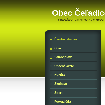
Obec Čeľadic
Oficiálna webstránka obce 
Úvodná stránka
Obec
Samospráva
Obecné akcie
Kultúra
Školstvo
Šport
Fotogaléria