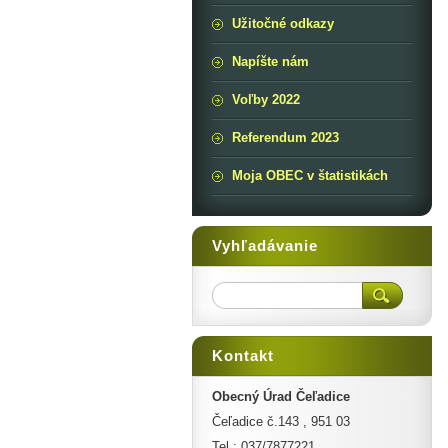
Užitočné odkazy
Napíšte nám
Voľby 2022
Referendum 2023
Moja OBEC v štatistikách
Vyhľadávanie
Kontakt
Obecný Úrad Čeľadice
Čeľadice č.143 , 951 03
Tel.: 037/7877221