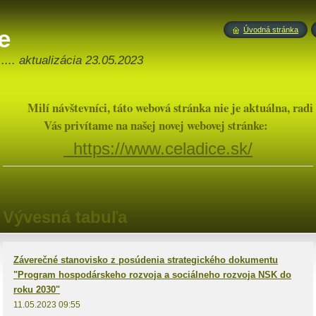
e
Úvodná stránka
.... aktualizácia 23.05.2023
Milí návštevníci, táto webová stránka nie je aktuálna, radi
Vás privítame na našej novej webovej stránke:
https://www.celadice.sk/
Vývesná tabuľa
Záverečné stanovisko z posúdenia strategického dokumentu
"Program hospodárskeho rozvoja a sociálneho rozvoja NSK do
roku 2030"
11.05.2023 09:55