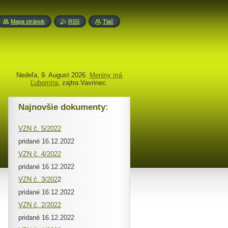
Mapa stránok
RSS
Tlač
Nedeľa
, 9. August 2026.
Meniny má
Ľubomíra
, zajtra
Vavrinec
.
Najnovšie dokumenty:
VZN č. 5/2022
pridané 16.12.2022
VZN č. 4/2022
pridané 16.12.2022
VZN č. 3/202
2
pridané 16.12.2022
VZN č. 2/2022
pridané 16.12.2022