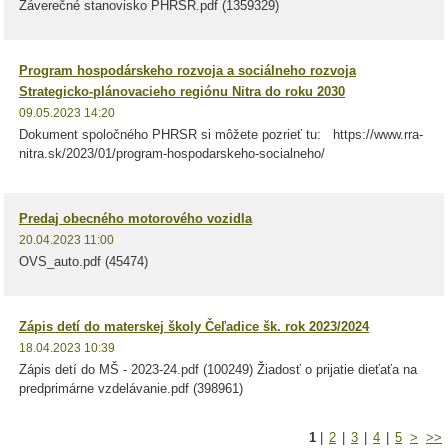
Záverečné stanovisko PHRSR.pdf (1359329)
Program hospodárskeho rozvoja a sociálneho rozvoja
Strategicko-plánovacieho regiónu Nitra do roku 2030
09.05.2023 14:20
Dokument spoločného PHRSR si môžete pozrieť tu: https://www.rra-
nitra.sk/2023/01/program-hospodarskeho-socialneho/
Predaj obecného motorového vozidla
20.04.2023 11:00
OVS_auto.pdf (45474)
Zápis detí do materskej školy Čeľadice šk. rok 2023/2024
18.04.2023 10:39
Zápis detí do MŠ - 2023-24.pdf (100249) Žiadosť o prijatie dieťaťa na
predprimárne vzdelávanie.pdf (398961)
1
|
2
|
3
|
4
|
5
>
>>